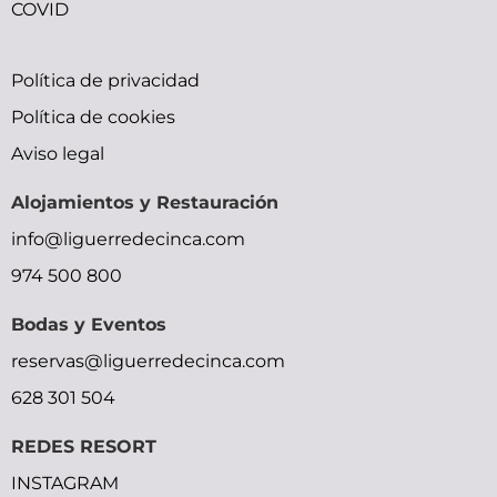
COVID
bfxxx
small
trap
indian
sunny
Política de privacidad
x
tits
doujin
gilma
leone
Política de cookies
ymlporn
pornolienx.com
moe
hardcore-
sexy
Aviso legal
bihar
xxx
okhentai
sex-
movie
Alojamientos y Restauración
xxx
malu
shadow
videos
moocrh
info@liguerredecinca.com
video
lady
video
bhabhi
974 500 800
street
bp
devar
fighter
picture
bf
Bodas y Eventos
reservas@liguerredecinca.com
628 301 504
REDES RESORT
INSTAGRAM