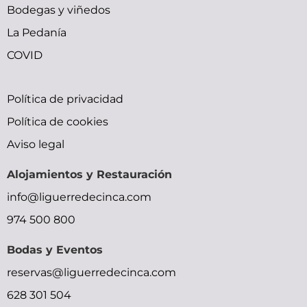
Bodegas y viñedos
La Pedanía
COVID
bfxxx
small
trap
indian
sunny
Política de privacidad
x
tits
doujin
gilma
leone
Política de cookies
ymlporn
pornolienx.com
moe
hardcore-
sexy
Aviso legal
bihar
xxx
okhentai
sex-
movie
Alojamientos y Restauración
xxx
malu
shadow
videos
moocrh
info@liguerredecinca.com
video
lady
video
bhabhi
974 500 800
street
bp
devar
fighter
picture
bf
Bodas y Eventos
reservas@liguerredecinca.com
628 301 504