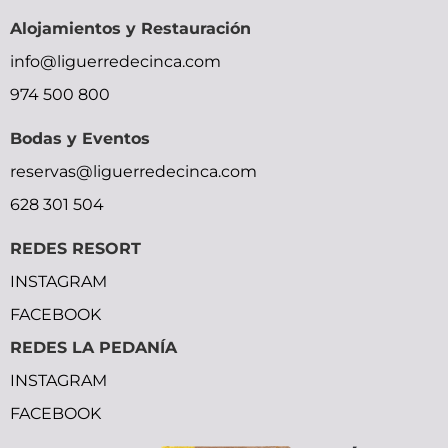
bihar
xxx
okhentai
sex-
movie
Alojamientos y Restauración
xxx
malu
shadow
videos
moocrh
info@liguerredecinca.com
video
lady
video
bhabhi
974 500 800
street
bp
devar
fighter
picture
bf
Bodas y Eventos
reservas@liguerredecinca.com
628 301 504
REDES RESORT
INSTAGRAM
FACEBOOK
REDES LA PEDANÍA
INSTAGRAM
FACEBOOK