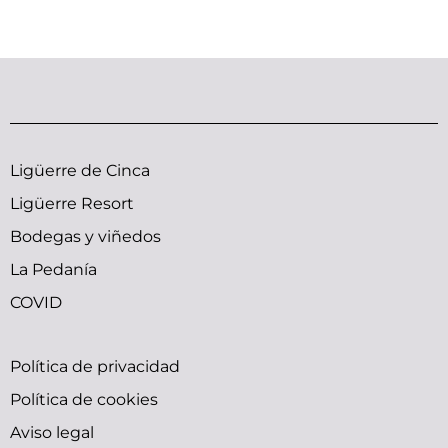
Ligüerre de Cinca
Ligüerre Resort
Bodegas y viñedos
La Pedanía
COVID
bfxxx
small
trap
indian
sunny
Política de privacidad
x
tits
doujin
gilma
leone
Política de cookies
ymlporn
pornolienx.com
moe
hardcore-
sexy
Aviso legal