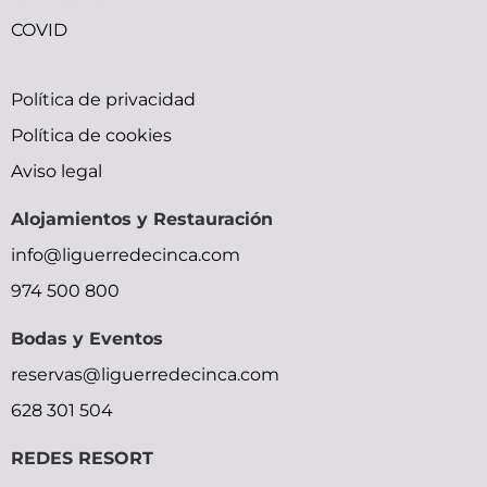
COVID
bfxxx
small
trap
indian
sunny
Política de privacidad
x
tits
doujin
gilma
leone
Política de cookies
ymlporn
pornolienx.com
moe
hardcore-
sexy
Aviso legal
bihar
xxx
okhentai
sex-
movie
Alojamientos y Restauración
xxx
malu
shadow
videos
moocrh
info@liguerredecinca.com
video
lady
video
bhabhi
974 500 800
street
bp
devar
fighter
picture
bf
Bodas y Eventos
reservas@liguerredecinca.com
628 301 504
REDES RESORT