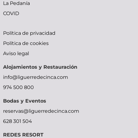
La Pedanía
COVID
bfxxx
small
trap
indian
sunny
Política de privacidad
x
tits
doujin
gilma
leone
Política de cookies
ymlporn
pornolienx.com
moe
hardcore-
sexy
Aviso legal
bihar
xxx
okhentai
sex-
movie
Alojamientos y Restauración
xxx
malu
shadow
videos
moocrh
info@liguerredecinca.com
video
lady
video
bhabhi
974 500 800
street
bp
devar
fighter
picture
bf
Bodas y Eventos
reservas@liguerredecinca.com
628 301 504
REDES RESORT