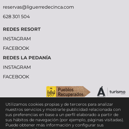
reservas@liguerredecinca.com
628 301 504
REDES RESORT
INSTAGRAM
FACEBOOK
REDES LA PEDANÍA
INSTAGRAM
FACEBOOK
Utilizamos cookies propias y de terceros para analizar
Copyright © 2026 Ligüerre de Cinca
nuestros servicios y mostrarle publicidad relacionada con
sus preferencias en base a un perfil elaborado a partir de
sus hábitos de navegación (por ejemplo, páginas visitadas).
Puede obtener más información y configurar sus