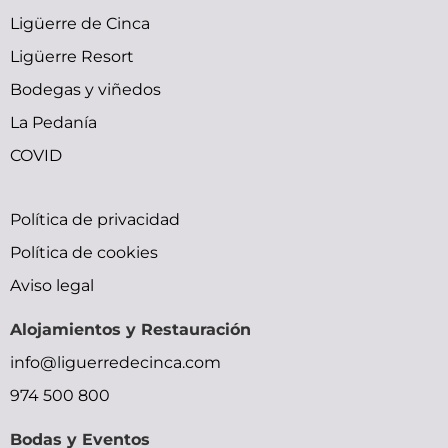
Ligüerre de Cinca
Ligüerre Resort
Bodegas y viñedos
La Pedanía
COVID
bfxxx
small
trap
indian
sunny
Política de privacidad
x
tits
doujin
gilma
leone
Política de cookies
ymlporn
pornolienx.com
moe
hardcore-
sexy
Aviso legal
bihar
xxx
okhentai
sex-
movie
Alojamientos y Restauración
xxx
malu
shadow
videos
moocrh
info@liguerredecinca.com
video
lady
video
bhabhi
974 500 800
street
bp
devar
fighter
picture
bf
Bodas y Eventos