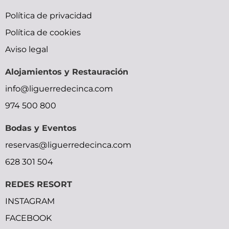
bfxxx
small
trap
indian
sunny
Política de privacidad
x
tits
doujin
gilma
leone
Política de cookies
ymlporn
pornolienx.com
moe
hardcore-
sexy
Aviso legal
bihar
xxx
okhentai
sex-
movie
Alojamientos y Restauración
xxx
malu
shadow
videos
moocrh
info@liguerredecinca.com
video
lady
video
bhabhi
974 500 800
street
bp
devar
fighter
picture
bf
Bodas y Eventos
reservas@liguerredecinca.com
628 301 504
REDES RESORT
INSTAGRAM
FACEBOOK