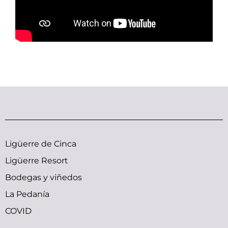
Ligüerre de Cinca
Ligüerre Resort
Bodegas y viñedos
La Pedanía
COVID